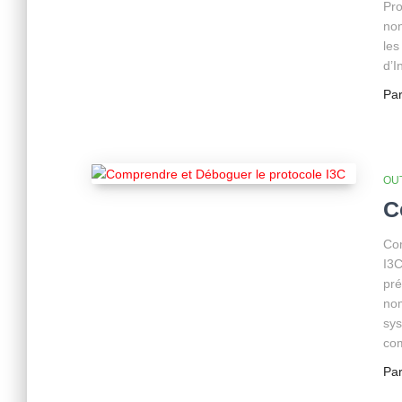
Pro
non
le
d’I
Pa
OU
C
Com
I3C
pré
nom
sys
co
Pa