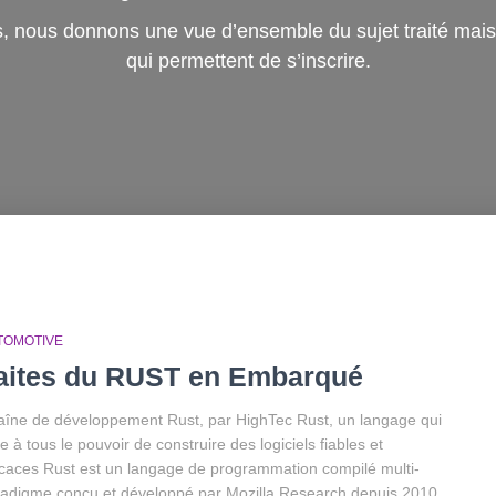
 nous donnons une vue d’ensemble du sujet traité mais 
qui permettent de s’inscrire.
TOMOTIVE
aites du RUST en Embarqué
îne de développement Rust, par HighTec Rust, un langage qui
re à tous le pouvoir de construire des logiciels fiables et
icaces Rust est un langage de programmation compilé multi-
adigme conçu et développé par Mozilla Research depuis 2010.