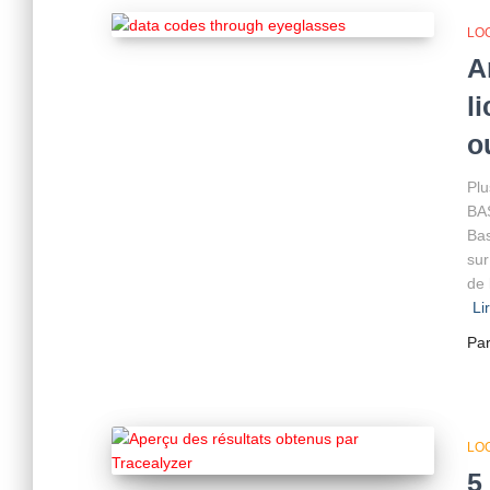
LOG
A
l
o
Plu
BAS
Bas
sur
de 
Li
Pa
LOG
5