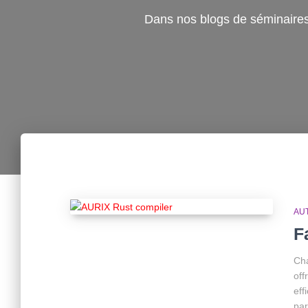
Dans nos blogs de séminaires,
AU
F
Cha
off
eff
par