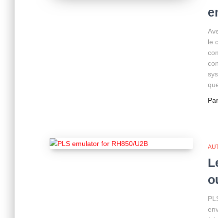
e
Ave
le 
com
con
sys
que
Pa
AU
L
o
PLS
env