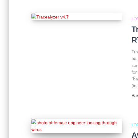
LOG
T
R
Tra
pas
som
fon
“ba
(i
Pa
LOG
A