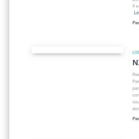
Il 
Li
Pa
LOG
N
Ren
Par
par
con
vou
do
Pa