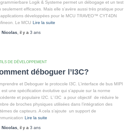
grammierbare Logik & Systeme permet un débogage et un test
 seulement efficaces. Mais elle s’avère aussi très pratique pour
s applications développées pour le MCU TRAVEO™ CYT4DN
nfineon. Le MCU
Lire la suite
r
Nicolas
, il y a
3 ans
TILS DE DÉVELOPPEMENT
omment déboguer l’I3C?
prendre et Deboguer le protocole I3C. L’interface de bus MIPI
 est une spécification évolutive qui s’appuie sur la norme
cédente et populaire I2C. L’ I3C a pour objectif de réduire le
bre de broches physiques utilisées dans l’intégration des
tèmes de capteurs. A cela s’ajoute un support de
mmunication
Lire la suite
r
Nicolas
, il y a
3 ans