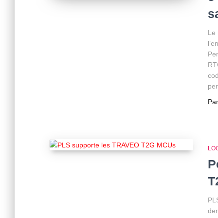
s
Le 
l’e
Per
RTO
cod
pe
Pa
LOG
P
T
PL
der