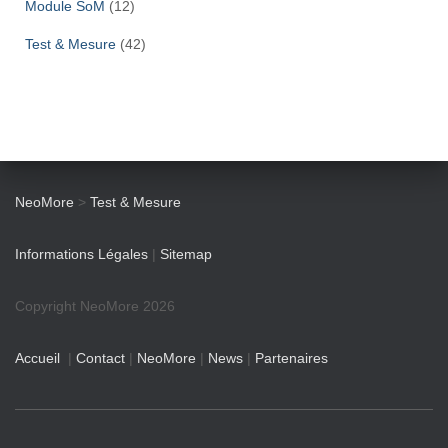
Module SoM
(12)
Test & Mesure
(42)
NeoMore
>
Test & Mesure
Informations Légales
|
Sitemap
Copyright NeoMore 2026
Accueil
|
Contact
|
NeoMore
|
News
|
Partenaires