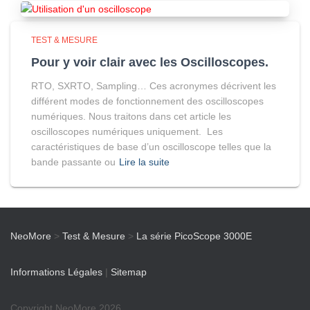
TEST & MESURE
Pour y voir clair avec les Oscilloscopes.
RTO, SXRTO, Sampling… Ces acronymes décrivent les
différent modes de fonctionnement des oscilloscopes
numériques. Nous traitons dans cet article les
oscilloscopes numériques uniquement. Les
caractéristiques de base d’un oscilloscope telles que la
bande passante ou
Lire la suite
NeoMore
>
Test & Mesure
>
La série PicoScope 3000E
Informations Légales
|
Sitemap
Copyright NeoMore 2026