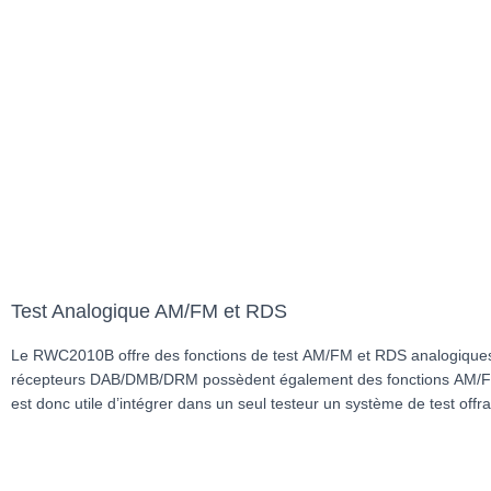
Test Analogique AM/FM et RDS
Le RWC2010B offre des fonctions de test AM/FM et RDS analogiques
fonctions de radio numérique comme les fonctions DAB/DMB/DRM et 
récepteurs DAB/DMB/DRM possèdent également des fonctions AM/FM
est donc utile d’intégrer dans un seul testeur un système de test offra