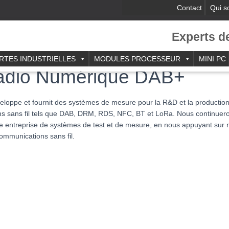
Contact
Qui 
Experts d
RTES INDUSTRIELLES
MODULES PROCESSEUR
MINI PC
adio Numérique DAB+
ppe et fournit des systèmes de mesure pour la R&D et la production
s sans fil tels que DAB, DRM, RDS, NFC, BT et LoRa. Nous continuerons
re entreprise de systèmes de test et de mesure, en nous appuyant sur n
ommunications sans fil.