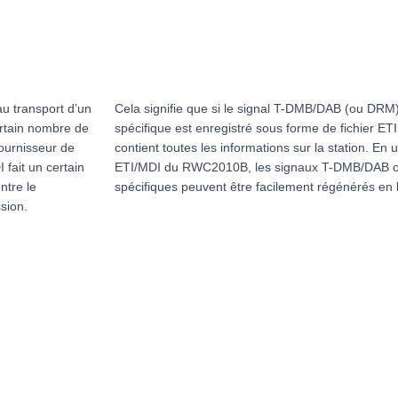
au transport d’un
Cela signifie que si le signal T-DMB/DAB (ou DRM) 
rtain nombre de
spécifique est enregistré sous forme de fichier ETI 
fournisseur de
contient toutes les informations sur la station. En ut
 fait un certain
ETI/MDI du RWC2010B, les signaux T-DMB/DAB ou
ntre le
spécifiques peuvent être facilement régénérés en l
sion.