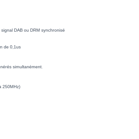
 signal DAB ou DRM synchronisé
on de 0,1us
énérés simultanément.
 à 250MHz)