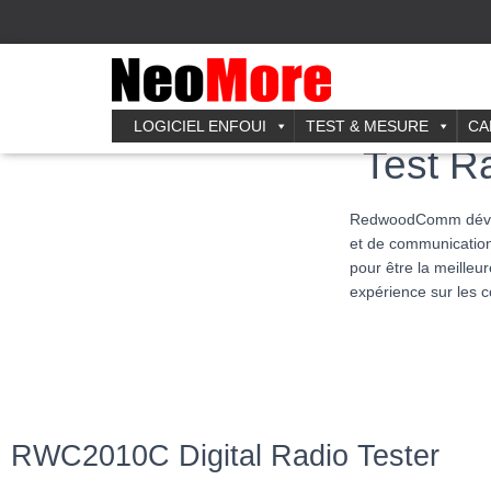
Accueil
»
Test et Mesure
»
Test Radio Numérique DAB+
LOGICIEL ENFOUI
TEST & MESURE
CA
Test R
RedwoodComm dévelo
et de communication
pour être la meilleu
expérience sur les c
RWC2010C Digital Radio Tester