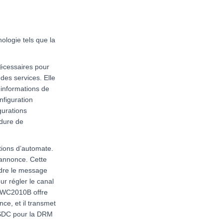
logie tels que la
nécessaires pour
 des services. Elle
 informations de
nfiguration
gurations
édure de
tions d’automate.
’annonce. Cette
ndre le message
ur régler le canal
 RWC2010B offre
nce, et il transmet
 SDC pour la DRM