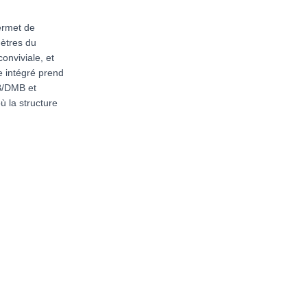
ermet de
mètres du
onviviale, et
e intégré prend
B/DMB et
ù la structure