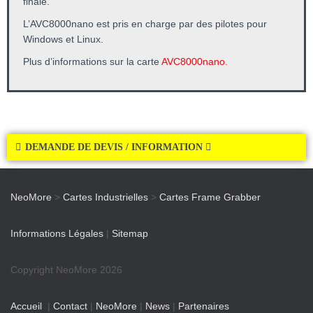
finale.
L’AVC8000nano est pris en charge par des pilotes pour
Windows et Linux.
Plus d’informations sur la carte
AVC8000nano.
DEMANDE DE DEVIS / INFORMATION
NeoMore
>
Cartes Industrielles
>
Cartes Frame Grabber
Informations Légales
|
Sitemap
Copyright NeoMore 2026
Accueil
|
Contact
|
NeoMore
|
News
|
Partenaires