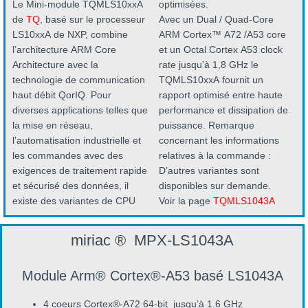
Le Mini-module TQMLS10xxA
optimisées.
de
TQ
, basé sur le processeur
Avec un Dual / Quad-Core
LS10xxA de NXP, combine
ARM Cortex™ A72 /A53 core
l’architecture ARM Core
et un Octal Cortex A53 clock
Architecture avec la
rate jusqu’à 1,8 GHz le
technologie de communication
TQMLS10xxA fournit un
haut débit QorIQ. Pour
rapport optimisé entre haute
diverses applications telles que
performance et dissipation de
la mise en réseau,
puissance. Remarque
l’automatisation industrielle et
concernant les informations
les commandes avec des
relatives à la commande :
exigences de traitement rapide
D’autres variantes sont
et sécurisé des données, il
disponibles sur demande.
existe des variantes de CPU
Voir la page
TQMLS1043A
miriac ® MPX-LS1043A
Module Arm® Cortex®-A53 basé LS1043A
4 coeurs
Cortex®-A72 64-bit jusqu’à 1.6 GHz