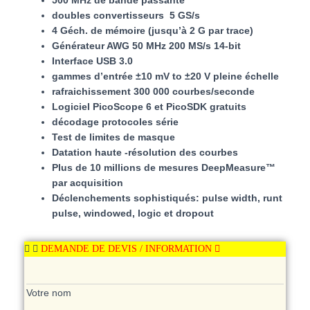
500 MHz de bande passante
doubles convertisseurs 5 GS/s
4 Géch. de mémoire (jusqu’à 2 G par trace)
Générateur AWG 50 MHz 200 MS/s 14-bit
Interface USB 3.0
gammes d’entrée ±10 mV to ±20 V pleine échelle
rafraichissement 300 000 courbes/seconde
Logiciel PicoScope 6 et PicoSDK gratuits
décodage protocoles série
Test de limites de masque
Datation haute -résolution des courbes
Plus de 10 millions de mesures DeepMeasure™
par acquisition
Déclenchements sophistiqués: pulse width, runt
pulse, windowed, logic et dropout
DEMANDE DE DEVIS / INFORMATION
Votre nom