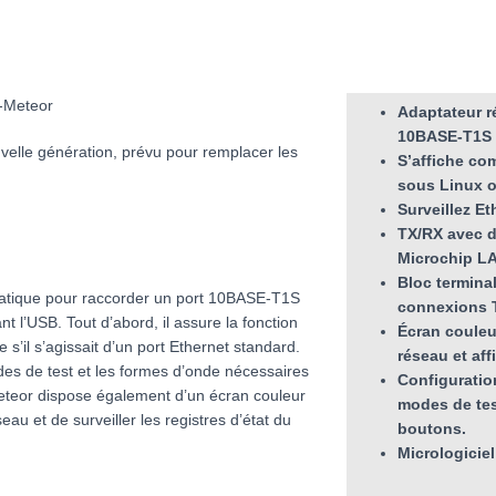
-Meteor
Adaptateur 
10BASE-T1S 
elle génération, prévu pour remplacer les
S’affiche co
sous Linux 
Surveillez E
TX/RX avec d
Microchip L
Bloc termina
ratique pour raccorder un port 10BASE-T1S
connexions 
nt l’USB. Tout d’abord, il assure la fonction
Écran couleur
il s’agissait d’un port Ethernet standard.
réseau et aff
es de test et les formes d’onde nécessaires
Configuratio
teor dispose également d’un écran couleur
modes de tes
seau et de surveiller les registres d’état du
boutons.
Micrologiciel