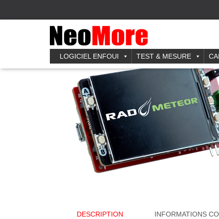
Accueil
/
Pour PC
/ RAD-Meteor
LOGICIEL ENFOUI
TEST & MESURE
CA
DESCRIPTION
INFORMATIONS C