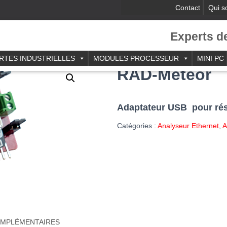
Contact
Qui 
Experts d
RTES INDUSTRIELLES
MODULES PROCESSEUR
MINI PC
RAD-Meteor
Adaptateur USB pour ré
Catégories :
Analyseur Ethernet
,
A
OMPLÉMENTAIRES