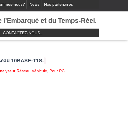
sommes-nous?
News
Nos partenaires
e l’Embarqué et du Temps-Réel.​
CONTACTEZ-NOUS...
seau 10BASE-T1S.
nalyseur Réseau Véhicule
,
Pour PC