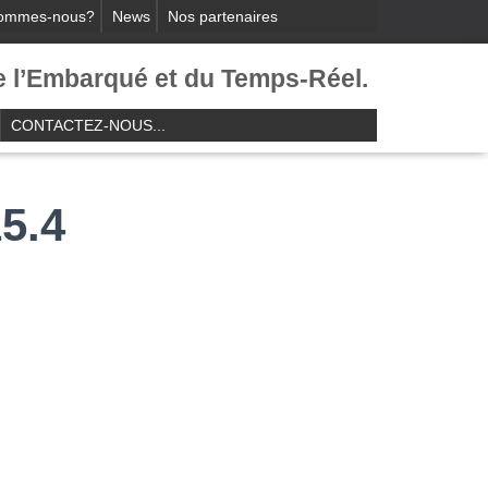
sommes-nous?
News
Nos partenaires
e l’Embarqué et du Temps-Réel.​
CONTACTEZ-NOUS...
5.4