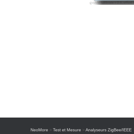
NeoMore
>
Test et Mesure
>
Analyseurs ZigBee/IEEE